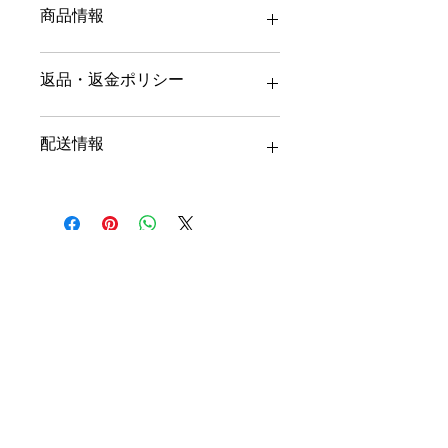
商品情報
商品の詳細について記入する欄です。
返品・返金ポリシー
ここに販売する商品のサイズ、特徴、
素材、取扱い方法などの詳細を入力し
ましょう。また、商品のセールスポイ
商品の返品・返金について記入する欄
配送情報
ントを入力して、購入者の興味を引き
です。購入後、どのように返品または
つけましょう。
返金できるかを詳しく示しましょう。
手続きを明確に示すことでショップと
商品の配送について記入する欄です。
購入者の信頼関係を築くことができま
ここに商品の配送方法や梱包、配送料
す。
などについて入力しましょう。不着が
起こった際などの手続きに関しても詳
しく示すことで、ショップの信頼度を
人気商品
高めることができます。